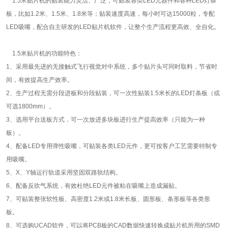
1.5米贴片机的贴装能力灵活、广泛，可贴装各类LED元器件和各种LED灯条
板，比如1.2米、1.5米、1.8米等；贴装速度高速，每小时可达15000粒，专配
LED吸嘴，配合自主研发的LED贴片机软件，让整个生产流程更高效、全自化。
1.5米贴片机的功能特色：
1、采用最先进的无接触式飞行视觉对中系统，多个贴片头可同时取料，节省时
间，有效提高生产效率。
2、生产过程无需分段进板和分段贴装，可一次性贴装1.5米长的LED灯条板（或
可选1800mm）。
3、选用平台送板方式，可一次放进多块板进行生产提高效率（只能为一种
板）。
4、配备LED专用弹性吸嘴，可贴装各类LED元件，更可按客户工艺需要特制专
用吸嘴。
5、X、Y轴运行轨道采用坚固双路轨结构。
6、配备反吹气系统，有效杜绝LED元件被粘在吸嘴上造成漏贴。
7、可贴装整张软性板、高密度1.2米或1.8米长板、圆形板、条形板等各类形
板。
8、可选购UCAD软件，可以将PCB板的CAD数据快速转换成贴片机所用的SMD